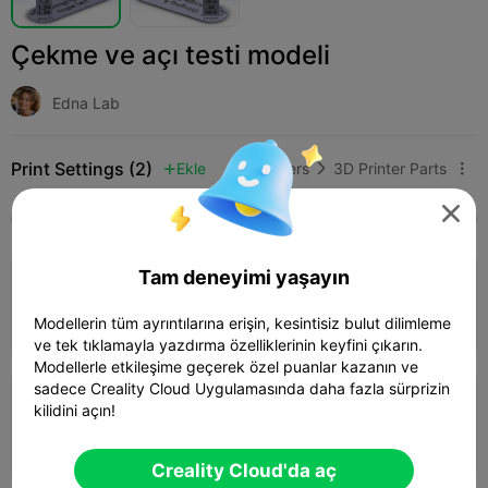
Çekme ve açı testi modeli
Edna Lab
Print Settings (2)
Ekle
3D Printers
3D Printer Parts




Tüm
K2 Plus
K2 Pro
K2
K2 SE
SPARKX 
3.5
Tam deneyimi yaşayın

0.2mm layer, 2 walls, 15% infill
30m 02s
1 plates
4.26g



Modellerin tüm ayrıntılarına erişin, kesintisiz bulut dilimleme
ve tek tıklamayla yazdırma özelliklerinin keyfini çıkarın.
Modellerle etkileşime geçerek özel puanlar kazanın ve
sadece Creality Cloud Uygulamasında daha fazla sürprizin
0.2mm layer, 2 walls, 10% infill
kilidini açın!
53m 56s
1 plates
14.49g



Creality Cloud'da aç