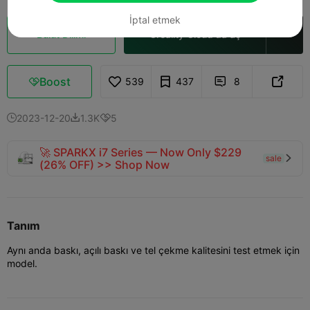
İptal etmek
Bulut Dilimi
Creality Cloud'da aç

Boost
539
437
8



2023-12-20
1.3K
5



🚀 SPARKX i7 Series — Now Only $229
sale

(26% OFF) >> Shop Now
Tanım
Aynı anda baskı, açılı baskı ve tel çekme kalitesini test etmek için
model.