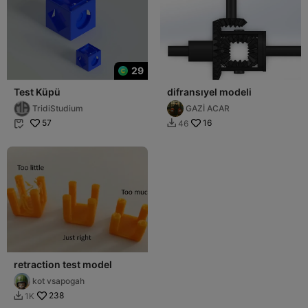
29
Test Küpü
difransıyel modeli
TridiStudium
GAZİ ACAR
57
16
46


retraction test model
kot vsapogah
238
1K
