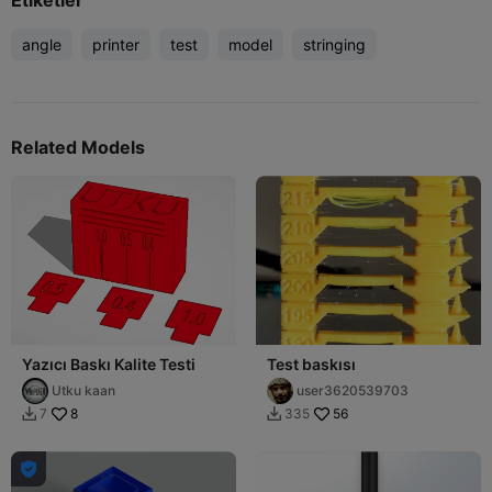
angle
printer
test
model
stringing
Related Models
Yazıcı Baskı Kalite Testi
Test baskısı
Utku kaan
user3620539703
8
56
7
335


