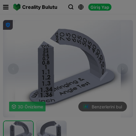

Creality Bulutu
Giriş Yap




Benzerlerini bul

3D Önizleme