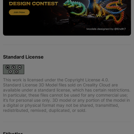
Standard License
This work is licensed under the Copyright License 4.0.
Standard License 3D Model files sold on Creality Cloud are
available under a standard license, which has certain restrictions.
In particular, these files cannot be used for any commercial use;
it’s for personal use only. 3D model or any portion of the model in
a digital or physical format may not be shared, transmitted,
redistributed, remixed, duplicated, or sold.
Etiketler