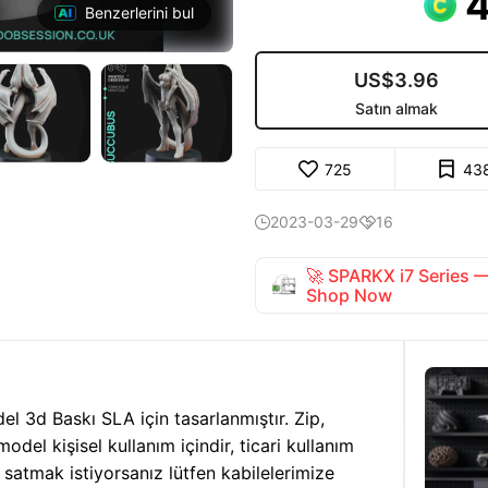
Benzerlerini bul
US$3.96
Satın almak
725
43
2023-03-29
16


🚀 SPARKX i7 Series
Shop Now
l 3d Baskı SLA için tasarlanmıştır. Zip,
odel kişisel kullanım içindir, ticari kullanım
ı satmak istiyorsanız lütfen kabilelerimize