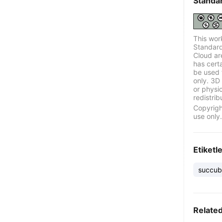
Standa
This wor
Standard
Cloud ar
has certa
be used 
only. 3D 
or physi
redistrib
Copyrigh
use only.
Etiketl
succub
Relate