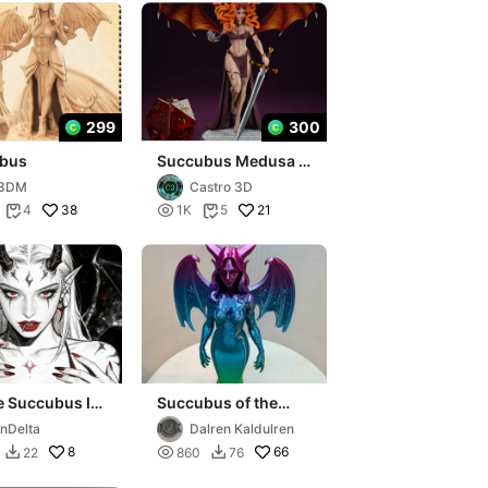
299
300
bus
Succubus Medusa -
Tabletop game
3DM
Castro 3D
miniature
38

21
4
1K
5


e Succubus I
Succubus of the
rge
Rhythms
nDelta
Dalren Kaldulren
8

66
22
860
76

