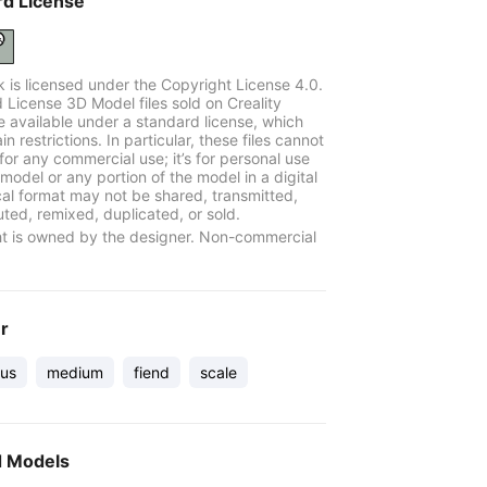
rd License
k is licensed under the Copyright License 4.0.
 License 3D Model files sold on Creality
e available under a standard license, which
in restrictions. In particular, these files cannot
for any commercial use; it’s for personal use
model or any portion of the model in a digital
cal format may not be shared, transmitted,
uted, remixed, duplicated, or sold.
t is owned by the designer. Non-commercial
er
us
medium
fiend
scale
d Models