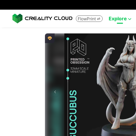
Explore
FlowPrint


