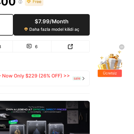
400

$7.99/Month
Daha fazla model kilidi aç

8
6


Ücretsiz
 — Now Only $229 (26% OFF) >>
sale

hediyeler