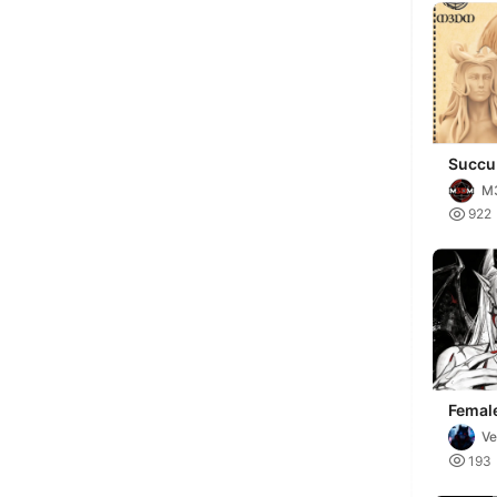
Succu
M

922
Femal
Huefo
Ve

193