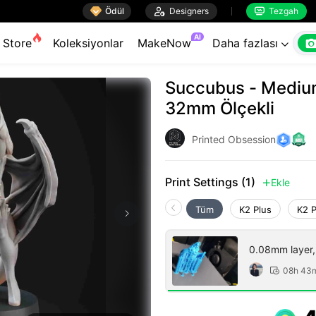

Ödül

Designers
Tezgah


AI
Store
Koleksiyonlar
MakeNow
Daha fazlası

Succubus - Medium
32mm Ölçekli
Printed Obsession
Print Settings (1)
Ekle

Tüm
K2 Plus
K2 
0.08mm layer, 2
08h 43
