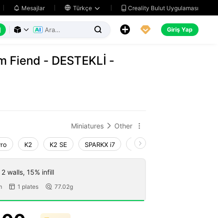
Creality Bulut Uygulaması
Mesajlar

Türkçe






Giriş Yap



 Fiend - DESTEKLİ -
Miniatures
Other


Pro
K2
K2 SE
SPARKX i7
Creality Hi
Ender-3 V4
 walls, 15% infill
m
1 plates
77.02g

