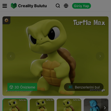

Creality Bulutu
Giriş Yap



Benzerlerini bul

3D Önizleme
