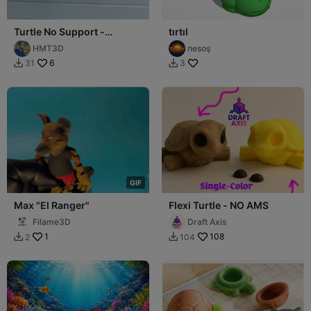
Turtle No Support -
tırtıl
Kaplumbağa Destek Yok
HMT3D
nesoş
6
31
3


G
I
F
Max "El Ranger"
Flexi Turtle - NO AMS
Filame3D
Draft Axis
1
108
2
104

