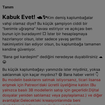
Tanım
Kabuk Evet! 🐢✨
Kim demiş kaplumbağalar
vahşi olamaz diye? Bu küçük şampiyon ciddi bir
"benimle uğraşma" havası estiriyor ve açıkçası ben
bunun için buradayım! 💥 İster bir hesaplaşmaya
hazırlanıyor olsun, ister sadece yavaş şeritte
hakimiyetini ilan ediyor olsun, bu kaplumbağa tamamen
kendine güveniyor.
"Bana gel kardeşim!" dediğini neredeyse duyabilirsiniz 🐢
😂
Bu küçük kaplumbağayı yanınızda ister miydiniz, yoksa
saklanmak için kaçar mıydınız? 😄 Bana haber verin! 👇
Bu modelin baskılarını satmak istiyorsanız, ticari lisansa
erişmek için Patreon'daki ücretli üyeliğime katılın (Bu
yalnızca basılı 3B modellerin satışı için geçerlidir.
Dijital
dosyalar yeniden satılamaz veya paylaşılamaz.) ve diğer
avantajlar
.
Gelecekteki kreasyonlarımda beni