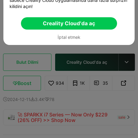
sadece Creality Cloud Uygulamasında daha fazla sürprizin
kilidini açın!
0.2mm layer, 2 walls, 15% infill
1d 09h
3 plates
719.81g



Creality Cloud'da aç
İptal etmek
Daha fazla gör

Bulut Dilimi
Creality Cloud'da aç

Boost
934
1K
35



2024-12-11
3.4K
78



🚀 SPARKX i7 Series — Now Only $229
sale

(26% OFF) >> Shop Now