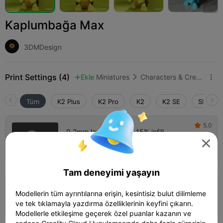
Kaplumbağa Max
3DMDesign
Print Settings (4)
Ekle
Miniatures
Characters & Creatures



Tüm
K2 Plus
K2 Pro
K2
K2 SE
SPARKX 
5.0

0.2mm layer, 2 walls, 15% infill

59m 19s
1 plates
27.36g



Tam deneyimi yaşayın
0.16mm layer, 3 walls, 10% infill
Modellerin tüm ayrıntılarına erişin, kesintisiz bulut dilimleme
01h 07m
1 plates
27.42g



ve tek tıklamayla yazdırma özelliklerinin keyfini çıkarın.
Modellerle etkileşime geçerek özel puanlar kazanın ve