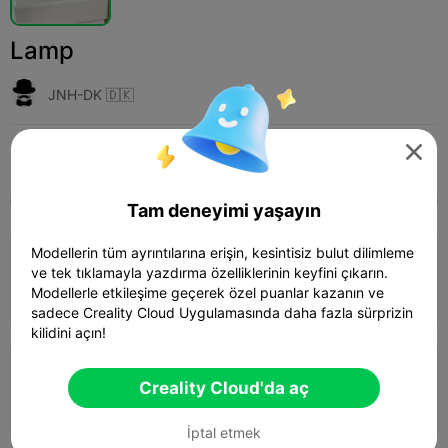
Lamp
JNH-DK 🇩🇰

Print Settings (3)
Ekle
Household
Lighting & Lamps



Tüm
K2 Plus
K2 Pro
K2
K2 SE
SPARKX 
Tam deneyimi yaşayın
4.0
Modellerin tüm ayrıntılarına erişin, kesintisiz bulut dilimleme

0.2mm layer, 2 walls, 15% infill
ve tek tıklamayla yazdırma özelliklerinin keyfini çıkarın.
Modellerle etkileşime geçerek özel puanlar kazanın ve
05h 04m
1 plates
39.39g



sadece Creality Cloud Uygulamasında daha fazla sürprizin
kilidini açın!
0.2mm layer, 2 walls, 15% infill
Creality Cloud'da aç
04h 55m
1 plates
37.87g



İptal etmek