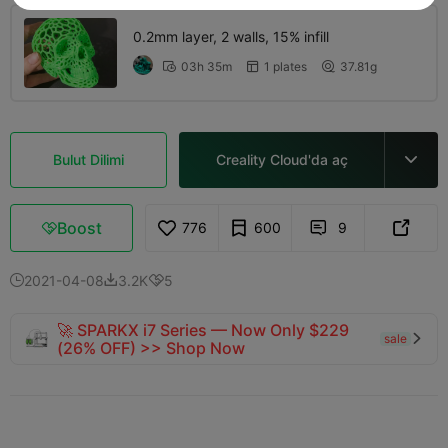
0.2mm layer, 2 walls, 15% infill
03h 35m
1 plates
37.81g



Bulut Dilimi
Creality Cloud'da aç

Boost
776
600
9



2021-04-08
3.2K
5



🚀 SPARKX i7 Series — Now Only $229
sale

(26% OFF) >> Shop Now