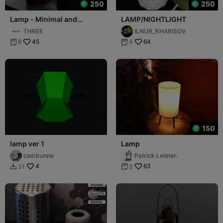
250
250
Lamp - Minimal and
LAMP/NIGHTLIGHT
Elegant
THREE
ILNUR_KHARISOV
45
64
8
4


150
lamp ver 1
Lamp
cambunne
Patrick Leitner.
4
63
31
3

