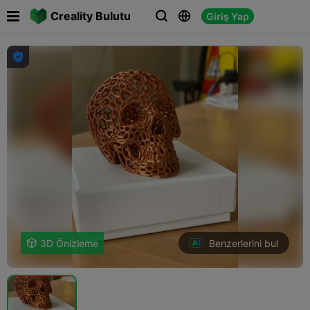

Creality Bulutu
Giriş Yap




Benzerlerini bul

3D Önizleme