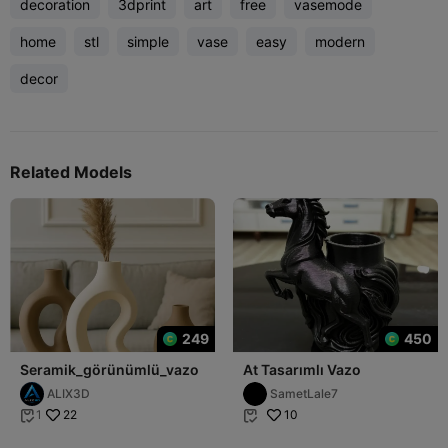
decoration
3dprint
art
free
vasemode
home
stl
simple
vase
easy
modern
decor
Related Models
249
450
Seramik_görünümlü_vazo
At Tasarımlı Vazo
ALIX3D
SametLale7
22
10
1

