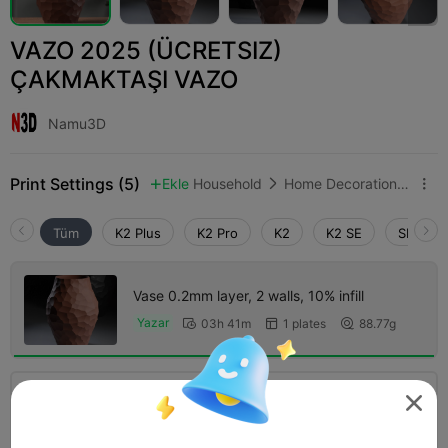
VAZO 2025 (ÜCRETSIZ)
ÇAKMAKTAŞI VAZO
Namu3D
Print Settings (5)
Ekle
Household
Home Decorations & Ornaments



Tüm
K2 Plus
K2 Pro
K2
K2 SE
SPARKX 
Vase 0.2mm layer, 2 walls, 10% infill
Yazar
03h 41m
1 plates
88.77g



4.0

0.2mm layer, 3 walls, 15% infill

04h 01m
1 plates
192.76g


