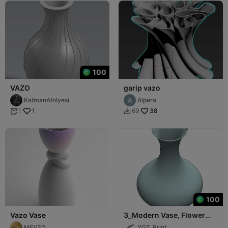
100
VAZO
garip vazo
KatmanAtolyesi
Alpera
1
38
1
69


100
Vazo Vase
3_Modern Vase, Flower
Pot, Vazo, Çiçeklik
MEV3D
YGT_Print