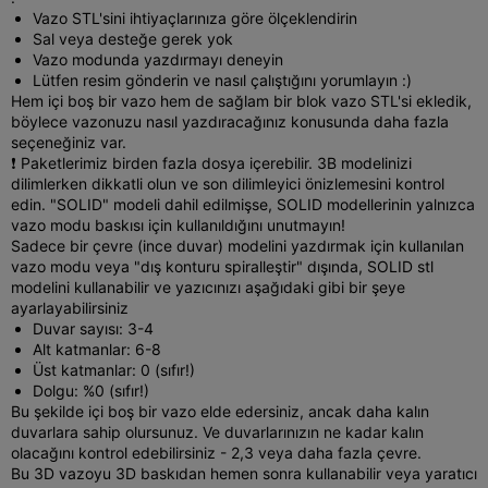
Vazo STL'sini ihtiyaçlarınıza göre ölçeklendirin
Sal veya desteğe gerek yok
Vazo modunda yazdırmayı deneyin
Lütfen resim gönderin ve nasıl çalıştığını yorumlayın :)
Hem içi boş bir vazo hem de sağlam bir blok vazo STL'si ekledik,
böylece vazonuzu nasıl yazdıracağınız konusunda daha fazla
seçeneğiniz var.
❗ Paketlerimiz birden fazla dosya içerebilir. 3B modelinizi
dilimlerken dikkatli olun ve son dilimleyici önizlemesini kontrol
edin. "SOLID" modeli dahil edilmişse, SOLID modellerinin yalnızca
vazo modu baskısı için kullanıldığını unutmayın!
Sadece bir çevre (ince duvar) modelini yazdırmak için kullanılan
vazo modu veya "dış konturu spiralleştir" dışında, SOLID stl
modelini kullanabilir ve yazıcınızı aşağıdaki gibi bir şeye
ayarlayabilirsiniz
Duvar sayısı: 3-4
Alt katmanlar: 6-8
Üst katmanlar: 0 (sıfır!)
Dolgu: %0 (sıfır!)
Bu şekilde içi boş bir vazo elde edersiniz, ancak daha kalın
duvarlara sahip olursunuz. Ve duvarlarınızın ne kadar kalın
olacağını kontrol edebilirsiniz - 2,3 veya daha fazla çevre.
Bu 3D vazoyu 3D baskıdan hemen sonra kullanabilir veya yaratıcı