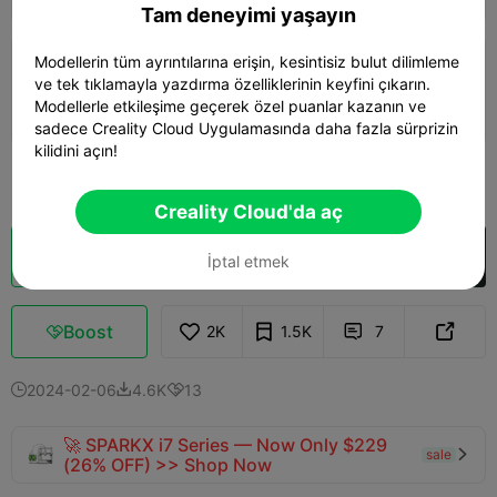
Tam deneyimi yaşayın
Modellerin tüm ayrıntılarına erişin, kesintisiz bulut dilimleme
0.2mm layer, 1 walls, 0% infill
ve tek tıklamayla yazdırma özelliklerinin keyfini çıkarın.
Modellerle etkileşime geçerek özel puanlar kazanın ve
02h 45m
1 plates
27.85g



sadece Creality Cloud Uygulamasında daha fazla sürprizin
kilidini açın!
Daha fazla gör

Creality Cloud'da aç
Bulut Dilimi
Creality Cloud'da aç

İptal etmek
Boost
2K
1.5K
7



2024-02-06
4.6K
13



🚀 SPARKX i7 Series — Now Only $229
sale

(26% OFF) >> Shop Now