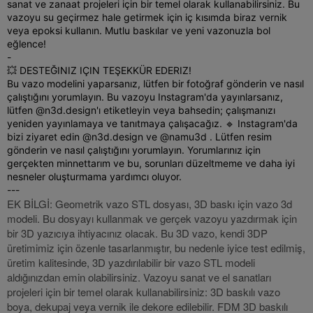
sanat ve zanaat projeleri için bir temel olarak kullanabilirsiniz. Bu
vazoyu su geçirmez hale getirmek için iç kısımda biraz vernik
veya epoksi kullanın. Mutlu baskılar ve yeni vazonuzla bol
eğlence!
-
💥 DESTEĞINIZ IÇIN TEŞEKKÜR EDERIZ!
Bu vazo modelini yaparsanız, lütfen bir fotoğraf gönderin ve nasıl
çalıştığını yorumlayın. Bu vazoyu Instagram'da yayınlarsanız,
lütfen @n3d.design'ı etiketleyin veya bahsedin; çalışmanızı
yeniden yayınlamaya ve tanıtmaya çalışacağız. 🔹 Instagram'da
bizi ziyaret edin @n3d.design ve @namu3d . Lütfen resim
gönderin ve nasıl çalıştığını yorumlayın. Yorumlarınız için
gerçekten minnettarım ve bu, sorunları düzeltmeme ve daha iyi
nesneler oluşturmama yardımcı oluyor.
---
EK BİLGİ: Geometrik vazo STL dosyası, 3D baskı için vazo 3d
modeli. Bu dosyayı kullanmak ve gerçek vazoyu yazdırmak için
bir 3D yazıcıya ihtiyacınız olacak. Bu 3D vazo, kendi 3DP
üretimimiz için özenle tasarlanmıştır, bu nedenle iyice test edilmiş,
üretim kalitesinde, 3D yazdırılabilir bir vazo STL modeli
aldığınızdan emin olabilirsiniz. Vazoyu sanat ve el sanatları
projeleri için bir temel olarak kullanabilirsiniz: 3D baskılı vazo
boya, dekupaj veya vernik ile dekore edilebilir. FDM 3D baskılı