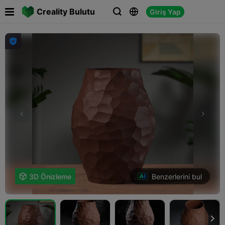

Creality Bulutu
Giriş Yap




Benzerlerini bul

3D Önizleme
