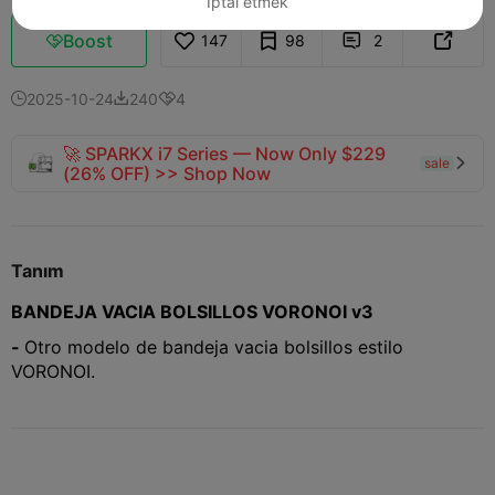
İptal etmek
Boost
147
98
2



2025-10-24
240
4



🚀 SPARKX i7 Series — Now Only $229
sale

(26% OFF) >> Shop Now
Tanım
BANDEJA VACIA BOLSILLOS VORONOI v3
-
Otro modelo de bandeja vacia bolsillos estilo
VORONOI.