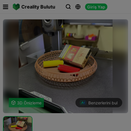

Creality Bulutu
Giriş Yap



Benzerlerini bul

3D Önizleme