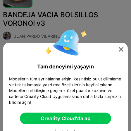
BANDEJA VACIA BOLSILLOS
VORONOI v3
JUAN PARDO VILARIÑO

Print Settings (1)
Ekle
Household
Home Decorations & Ornaments



Tam deneyimi yaşayın
Tüm
K2 Plus
K2 Pro
K2
SPARKX i7
Crea
Modellerin tüm ayrıntılarına erişin, kesintisiz bulut dilimleme
4.0

ve tek tıklamayla yazdırma özelliklerinin keyfini çıkarın.
0.2mm layer, 2 walls, 15% infill
Modellerle etkileşime geçerek özel puanlar kazanın ve
07h 23m
1 plates
90.27g



sadece Creality Cloud Uygulamasında daha fazla sürprizin
kilidini açın!
Creality Cloud'da aç
Bulut Dilimi
Creality Cloud'da aç
