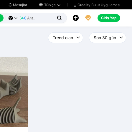
Creality Bulut Uygulaması
Mesajlar

Türkçe






Giriş Yap


