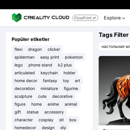
Explore
FlowPrint


Tags Filter
Popüler etiketler
настольная м
flexi
dragon
clicker
spiderman
easy print
pokemon
lego
phone stand
k2 plus
articulated
keychain
holder
home decor
fantasy
toy
art
decoration
miniature
figurine
sculpture
cute
decorative
figure
home
anime
animal
gift
statue
accessory
character
cosplay
stl
box
homedecor
design
diy