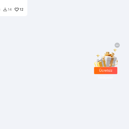
12
6
14

Ücretsiz
hediyeler