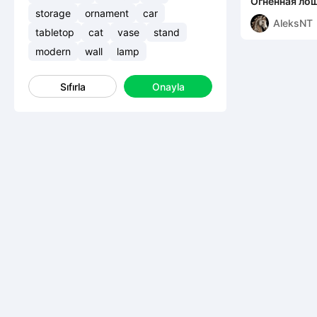
Огненная ло
storage
ornament
car
AleksNT
tabletop
cat
vase
stand
modern
wall
lamp
Sıfırla
Onayla