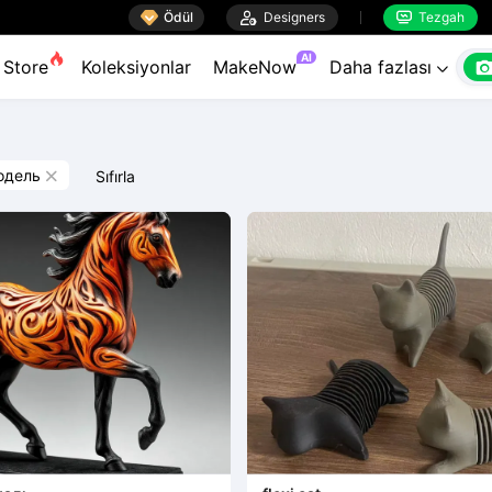

Ödül

Designers
Tezgah


AI
Store
Koleksiyonlar
MakeNow
Daha fazlası

одель
Sıfırla
