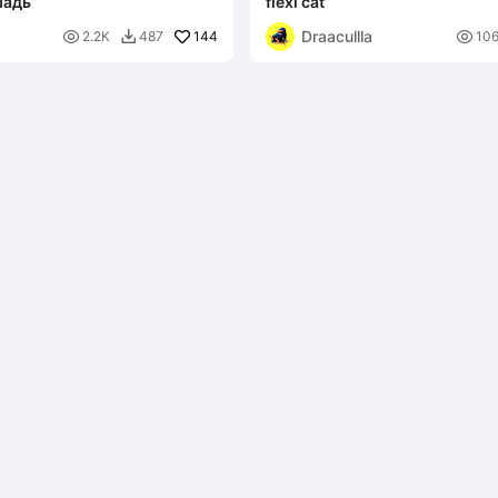
шадь
flexi cat
Draacullla

144

2.2K
487
10
