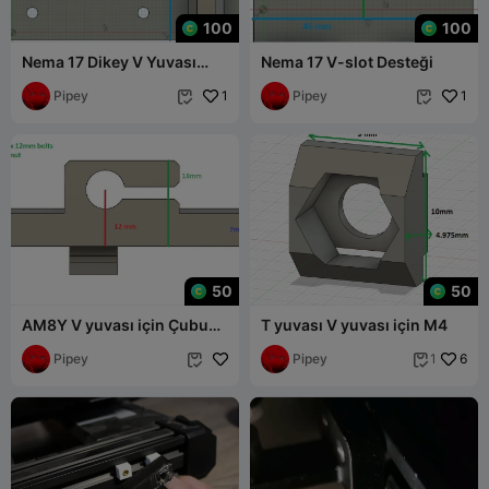
100
100
Nema 17 Dikey V Yuvası
Nema 17 V-slot Desteği
Desteği
Pipey
1
Pipey
1


50
50
AM8Y V yuvası için Çubuk
T yuvası V yuvası için M4
Tutucu
Pipey
Pipey
6
1

