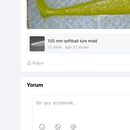
100 mm softbait lure mold
10.18MB
İlgili 3D Model
Rapor

Yorum


