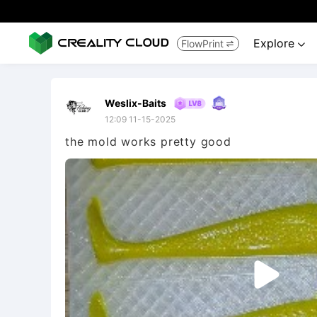
Explore
FlowPrint


Weslix-Baits
12:09 11-15-2025
the mold works pretty good
