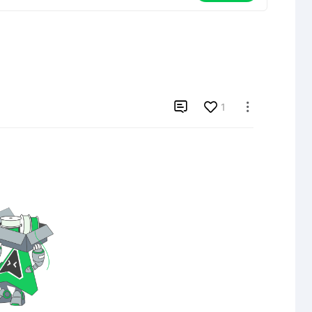

1
