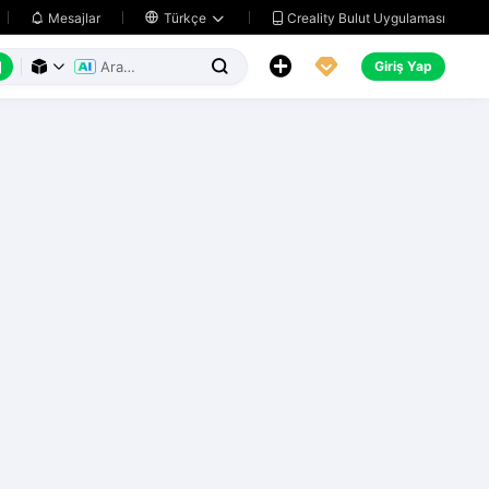
Creality Bulut Uygulaması
Mesajlar

Türkçe






Giriş Yap


