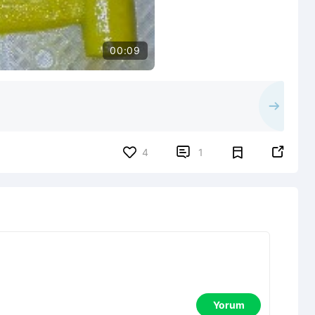
00:09


4
1
Yorum