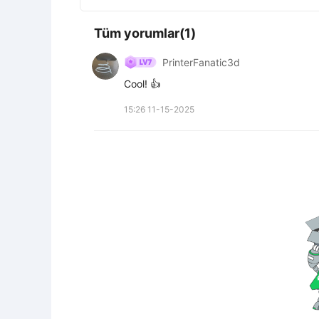
Tüm yorumlar(1)
PrinterFanatic3d
Cool! 👍
15:26 11-15-2025