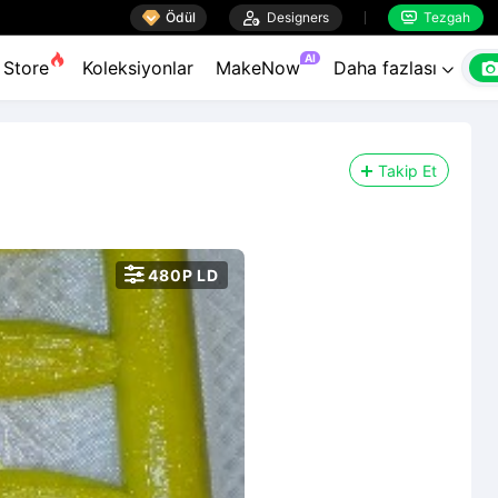

Ödül

Designers
Tezgah


AI
Store
Koleksiyonlar
MakeNow
Daha fazlası

Takip Et

480P LD