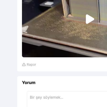

Rapor

Yorum