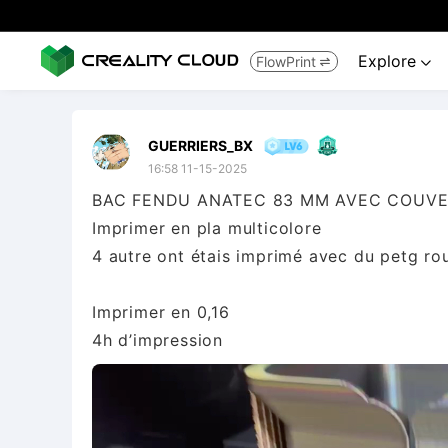
Explore
FlowPrint


GUERRIERS_BX
16:58 11-15-2025
BAC FENDU ANATEC 83 MM AVEC COUVERCL
Imprimer en pla multicolore
4 autre ont étais imprimé avec du petg r
Imprimer en 0,16
4h d’impression