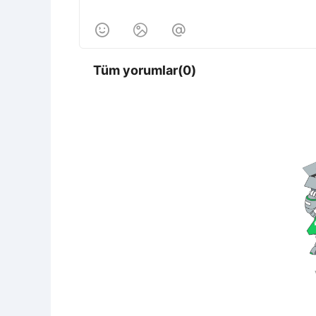



Tüm yorumlar(0)