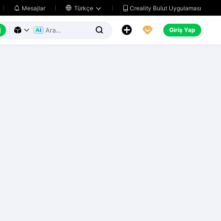
Creality Bulut Uygulaması
Mesajlar

Türkçe






Giriş Yap


