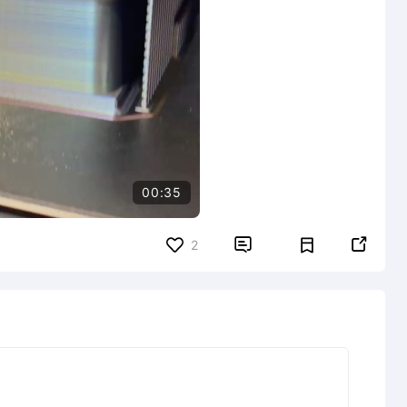
00:35


2