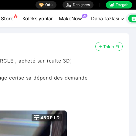

Ödül

Designers
Tezgah


AI
Store
Koleksiyonlar
MakeNow
Daha fazlası

Takip Et
E , acheté sur (culte 3D)
ouge cerise sa dépend des demande

480P LD