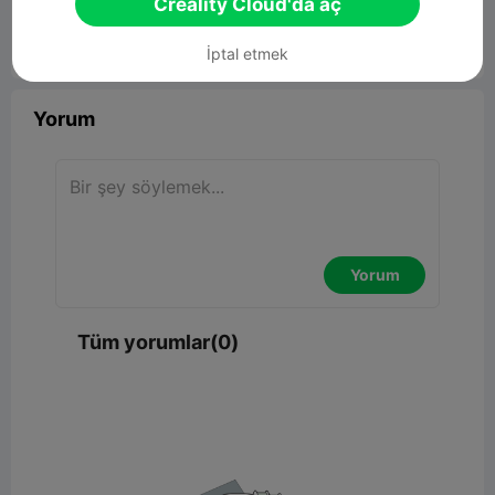
Creality Cloud'da aç
İptal etmek


Rapor
1

Yorum
Yorum
Tüm yorumlar(0)