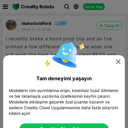

Creality Bulutu
Giriş Yap



IdahoGoldFord
Takip Et
18:49 11-15-2025
I recently broke a hood prop clip and so I’ve
printed a few different ones to see what one
will work the best. I printed in clear PETG and

did use supports. The supports peeled right off
and the clip looks pretty usable.
Tam deneyimi yaşayın
Modellerin tüm ayrıntılarına erişin, kesintisiz bulut dilimleme
ve tek tıklamayla yazdırma özelliklerinin keyfini çıkarın.
Modellerle etkileşime geçerek özel puanlar kazanın ve
sadece Creality Cloud Uygulamasında daha fazla sürprizin
kilidini açın!