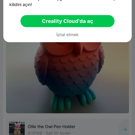
kilidini açın!
Creality Cloud'da aç
İptal etmek
Ollie the Owl Pen Holder
91.97MB
İlgili 3D Model