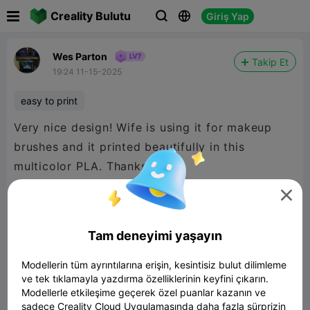

Creality Bulutu
Giriş Yap



Wes Parton
Takip Et
19:24 11-15-2025
easy to print
Very nice design! Wife is using it for makeup
brushes and it printed beautifully in this
multicolor PLA. Thanks!

Tam deneyimi yaşayın
Modellerin tüm ayrıntılarına erişin, kesintisiz bulut dilimleme
ve tek tıklamayla yazdırma özelliklerinin keyfini çıkarın.
Modellerle etkileşime geçerek özel puanlar kazanın ve
sadece Creality Cloud Uygulamasında daha fazla sürprizin