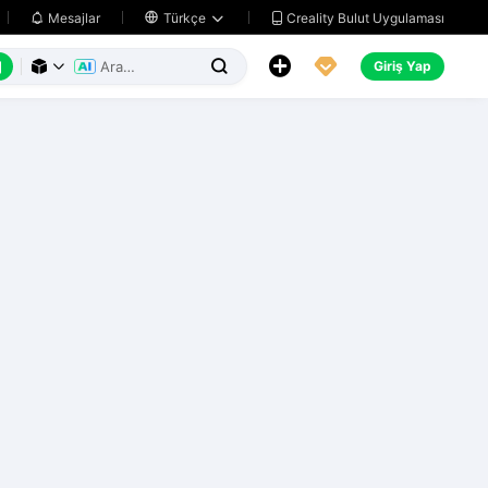
Creality Bulut Uygulaması
Mesajlar

Türkçe






Giriş Yap


