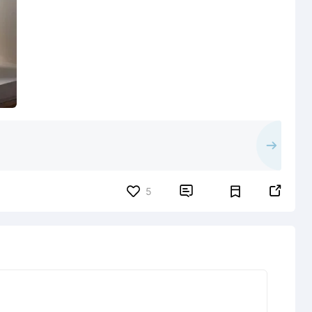


5