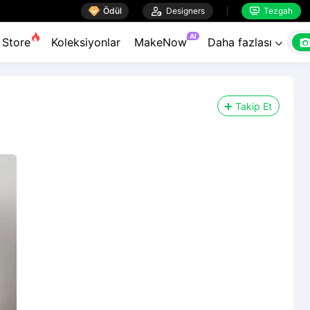

Ödül

Designers
Tezgah


AI
Store
Koleksiyonlar
MakeNow
Daha fazlası

Takip Et