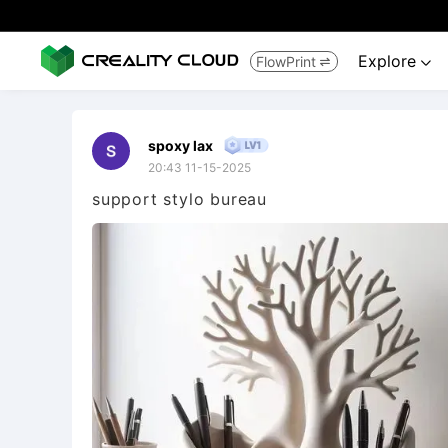
Explore
FlowPrint


spoxy lax
20:43 11-15-2025
support stylo bureau