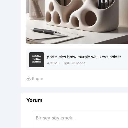
porte-cles bmw murale wall keys holder
4.35MB
İlgili 3D Model
Rapor

Yorum