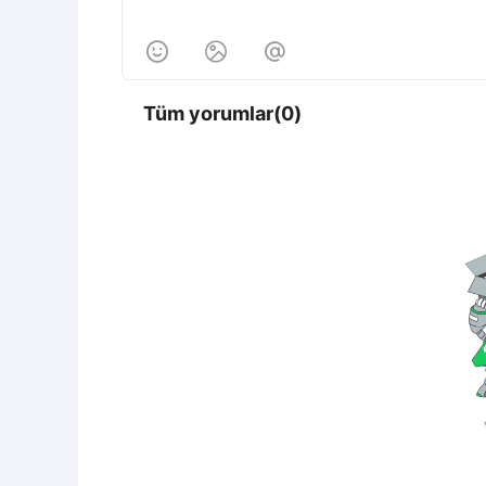



Tüm yorumlar(0)