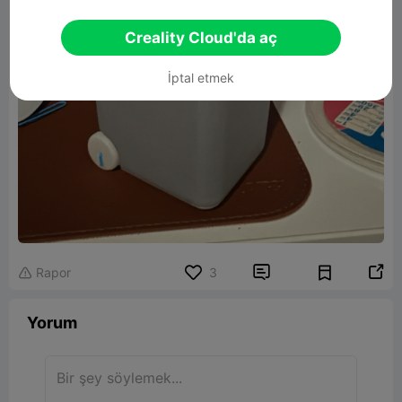
Creality Cloud'da aç
İptal etmek


Rapor
3

Yorum