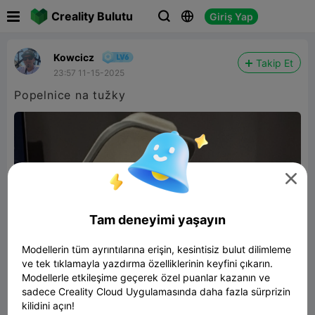

Creality Bulutu
Giriş Yap



Kowcicz
Takip Et
23:57 11-15-2025
Popelnice na tužky

Tam deneyimi yaşayın
Modellerin tüm ayrıntılarına erişin, kesintisiz bulut dilimleme
ve tek tıklamayla yazdırma özelliklerinin keyfini çıkarın.
Modellerle etkileşime geçerek özel puanlar kazanın ve
sadece Creality Cloud Uygulamasında daha fazla sürprizin
kilidini açın!