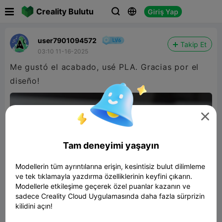

Creality Bulutu
Giriş Yap



user7901094572
Takip Et
03:10 11-16-2025
Me gustó el acabado, usé PLA. Gracias por el
diseño!

Tam deneyimi yaşayın
Modellerin tüm ayrıntılarına erişin, kesintisiz bulut dilimleme
ve tek tıklamayla yazdırma özelliklerinin keyfini çıkarın.
Modellerle etkileşime geçerek özel puanlar kazanın ve
sadece Creality Cloud Uygulamasında daha fazla sürprizin
kilidini açın!