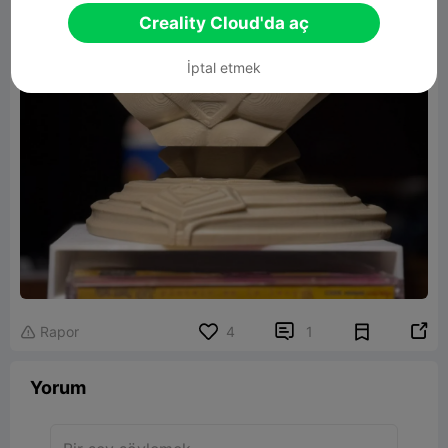
Creality Cloud'da aç
İptal etmek


Rapor
4
1

Yorum