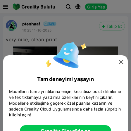

Creality Bulutu
Giriş Yap



ptenhaaf
Takip Et
10:25 11-16-2025
very nice, clean print

Tam deneyimi yaşayın
Modellerin tüm ayrıntılarına erişin, kesintisiz bulut dilimleme
ve tek tıklamayla yazdırma özelliklerinin keyfini çıkarın.
Modellerle etkileşime geçerek özel puanlar kazanın ve
sadece Creality Cloud Uygulamasında daha fazla sürprizin
kilidini açın!
Small Desk Vice
3.50MB
İlgili 3D Model