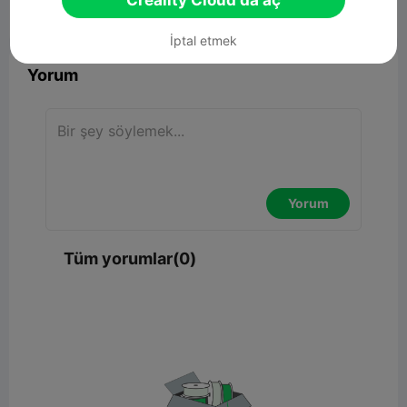
Creality Cloud'da aç


Rapor
9

İptal etmek
Yorum
Yorum
Tüm yorumlar(0)