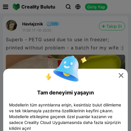

Creality Bulutu
Giriş Yap



Havlajznik
Takip Et
11:20 11-16-2025
Superb - PETG used due to use in freezer;
printed without problem - a batch for my wife :)

Tam deneyimi yaşayın
Modellerin tüm ayrıntılarına erişin, kesintisiz bulut dilimleme
ve tek tıklamayla yazdırma özelliklerinin keyfini çıkarın.
Modellerle etkileşime geçerek özel puanlar kazanın ve
sadece Creality Cloud Uygulamasında daha fazla sürprizin
kilidini açın!