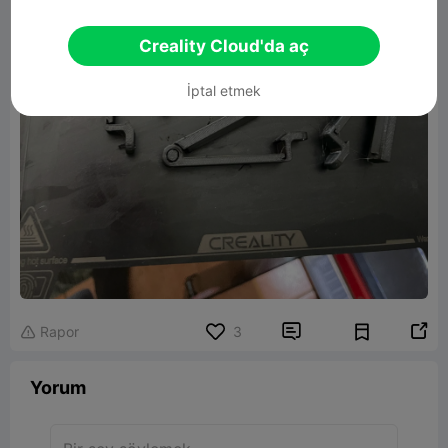
Creality Cloud'da aç
İptal etmek


Rapor
3

Yorum