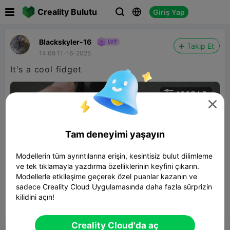

Creality Bulutu
Giriş Yap



Blackskyler-16
Takip Et
14:09 11-16-2025
It's a cool fidget

480P LD


Tam deneyimi yaşayın
Modellerin tüm ayrıntılarına erişin, kesintisiz bulut dilimleme
ve tek tıklamayla yazdırma özelliklerinin keyfini çıkarın.
Modellerle etkileşime geçerek özel puanlar kazanın ve
00:03
sadece Creality Cloud Uygulamasında daha fazla sürprizin
kilidini açın!


Rapor
7

Creality Cloud'da aç