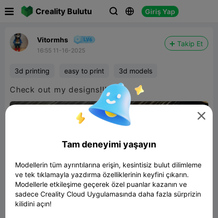

Creality Bulutu
Giriş Yap



Vitormhs
Takip Et
16:55 11-16-2025
3d printing
easy to print
3d models
Check out my designs!!!

Tam deneyimi yaşayın
Modellerin tüm ayrıntılarına erişin, kesintisiz bulut dilimleme
ve tek tıklamayla yazdırma özelliklerinin keyfini çıkarın.
Modellerle etkileşime geçerek özel puanlar kazanın ve
sadece Creality Cloud Uygulamasında daha fazla sürprizin
kilidini açın!