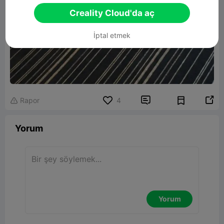
Creality Cloud'da aç
İptal etmek


Rapor
4

Yorum
Yorum