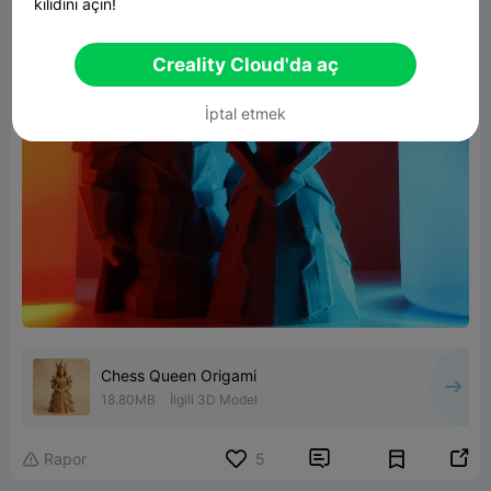
kilidini açın!
Creality Cloud'da aç
İptal etmek
Chess Queen Origami
18.80MB
İlgili 3D Model


Rapor
5
