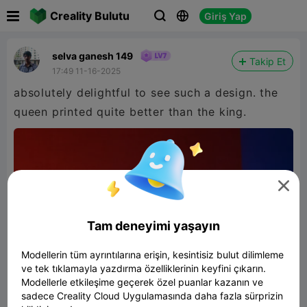

Creality Bulutu
Giriş Yap



selva ganesh 149
Takip Et
17:49 11-16-2025
absolutely delightful to see such a design. the
queen printed quite better than the king.

Tam deneyimi yaşayın
Modellerin tüm ayrıntılarına erişin, kesintisiz bulut dilimleme
ve tek tıklamayla yazdırma özelliklerinin keyfini çıkarın.
Modellerle etkileşime geçerek özel puanlar kazanın ve
sadece Creality Cloud Uygulamasında daha fazla sürprizin