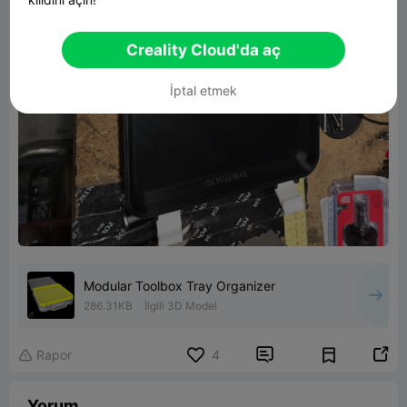
Creality Cloud'da aç
İptal etmek
Modular Toolbox Tray Organizer
286.31KB
İlgili 3D Model


Rapor
4

Yorum