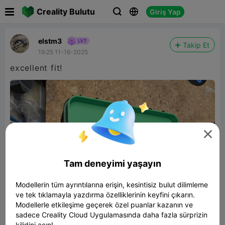

Creality Bulutu
Giriş Yap



elstm3
Takip Et
19:25 11-16-2025
excellent fit!

Tam deneyimi yaşayın
Modellerin tüm ayrıntılarına erişin, kesintisiz bulut dilimleme
ve tek tıklamayla yazdırma özelliklerinin keyfini çıkarın.
Modellerle etkileşime geçerek özel puanlar kazanın ve
sadece Creality Cloud Uygulamasında daha fazla sürprizin
kilidini açın!