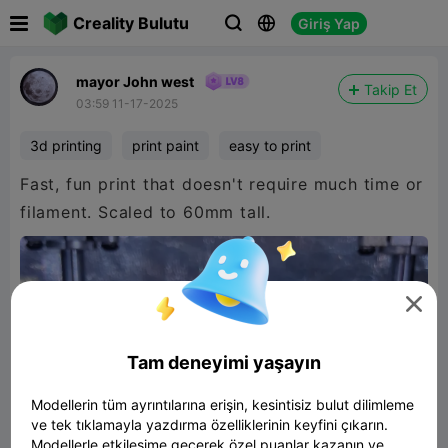

Creality Bulutu
Giriş Yap



mayor John west
Takip Et
03:59 11-17-2025
3d printing
print paint
easy to print
Fast, fun print that doesn't require much time or
filament. Scaled to 60mm tall.

Tam deneyimi yaşayın
Modellerin tüm ayrıntılarına erişin, kesintisiz bulut dilimleme
ve tek tıklamayla yazdırma özelliklerinin keyfini çıkarın.
Modellerle etkileşime geçerek özel puanlar kazanın ve