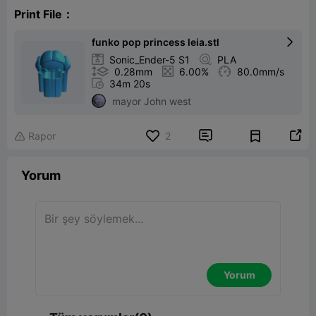
Print File：
funko pop princess leia.stl


Sonic_Ender-5 S1

PLA

0.28mm

6.00%

80.0mm/s

34m 20s
mayor John west


Rapor
2

Yorum
Yorum