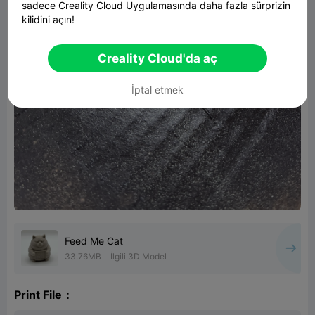
sadece Creality Cloud Uygulamasında daha fazla sürprizin
kilidini açın!
Creality Cloud'da aç
İptal etmek
Feed Me Cat
33.76MB
İlgili 3D Model
Print File：