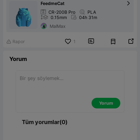
FeedmeCat


CR-200B Pro

PLA

0.15mm

04h 31m
MalMax


Rapor
1

Yorum
Yorum
Tüm yorumlar(0)