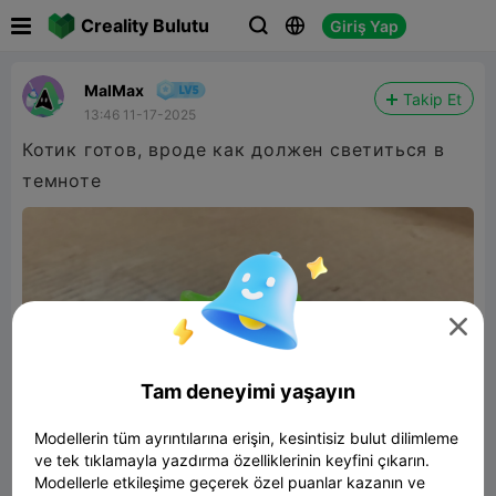

Creality Bulutu
Giriş Yap



MalMax
Takip Et
13:46 11-17-2025
Котик готов, вроде как должен светиться в
темноте

Tam deneyimi yaşayın
Modellerin tüm ayrıntılarına erişin, kesintisiz bulut dilimleme
ve tek tıklamayla yazdırma özelliklerinin keyfini çıkarın.
Modellerle etkileşime geçerek özel puanlar kazanın ve