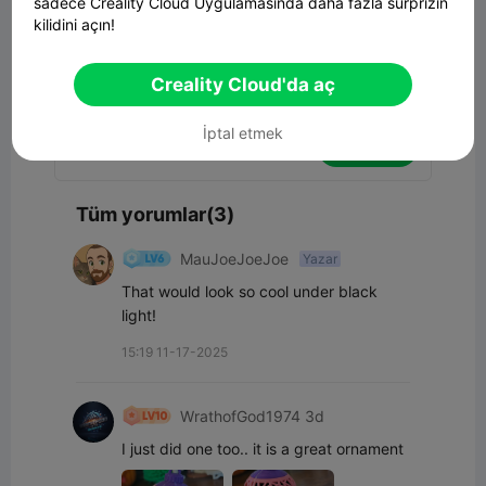
sadece Creality Cloud Uygulamasında daha fazla sürprizin
kilidini açın!
Creality Cloud'da aç
İptal etmek
Yorum
Tüm yorumlar(3)
MauJoeJoeJoe
Yazar
That would look so cool under black 
light!
15:19 11-17-2025
WrathofGod1974 3d
I just did one too.. it is a great ornament