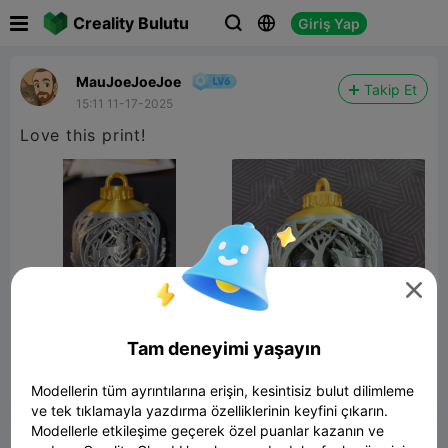

Creality Bulutu
Giriş Yap



MauJoeJoeJoe
Takip Et
15:11 11-17-2025
Love this print!

Tam deneyimi yaşayın


Rapor
13
3

Modellerin tüm ayrıntılarına erişin, kesintisiz bulut dilimleme
ve tek tıklamayla yazdırma özelliklerinin keyfini çıkarın.
Modellerle etkileşime geçerek özel puanlar kazanın ve
Yorum