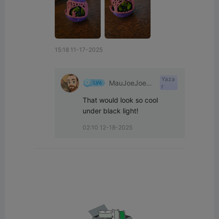
15:18 11-17-2025
Yaza
MauJoeJoeJo
r
e
That would look so cool 
under black light!
02:10 12-18-2025