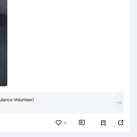
ulance Volunteer)


6