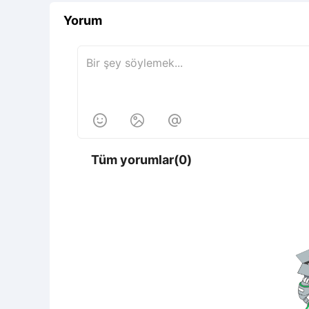
Yorum



Tüm yorumlar(0)