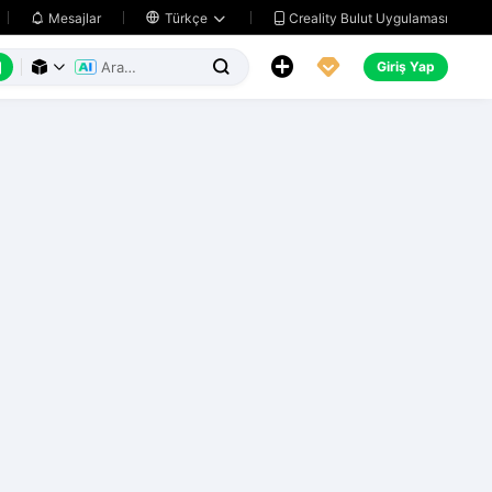
Creality Bulut Uygulaması
Mesajlar

Türkçe






Giriş Yap


