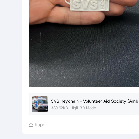
SVS Keychain - Volunteer Aid Society (Amb
389.62KB
İlgili 3D Model
Rapor
