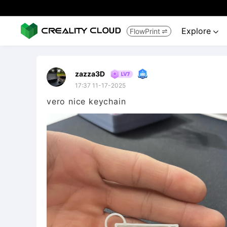
Explore
FlowPrint


zazza3D
17:37 11-17-2025
vero nice keychain