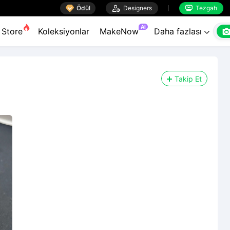

Ödül

Designers
Tezgah


AI
Store
Koleksiyonlar
MakeNow
Daha fazlası

Takip Et