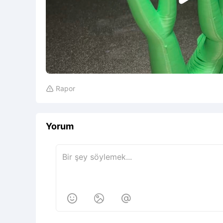
Rapor

Yorum


