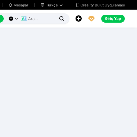
Creality Bulut Uygulaması
Mesajlar

Türkçe






Giriş Yap


