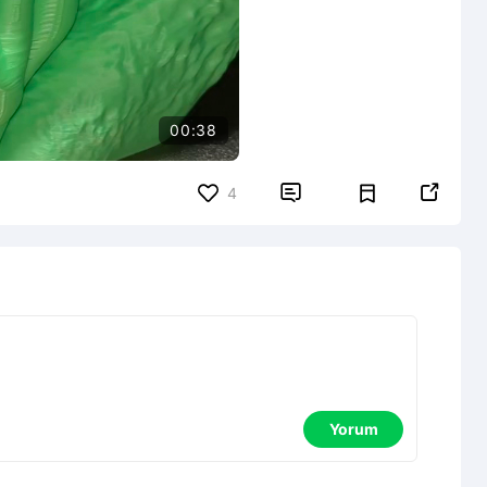
00:38


4
Yorum