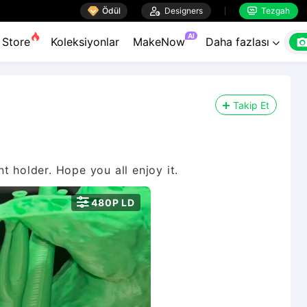

Ödül

Designers
Tezgah


AI
Store
Koleksiyonlar
MakeNow
Daha fazlası

Takip Et
t holder. Hope you all enjoy it.

480P LD