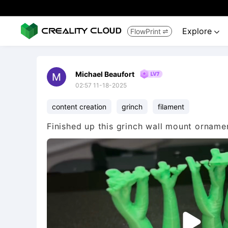
Explore
FlowPrint


Michael Beaufort
02:57 11-18-2025
content creation
grinch
filament
Finished up this grinch wall mount ornamen
