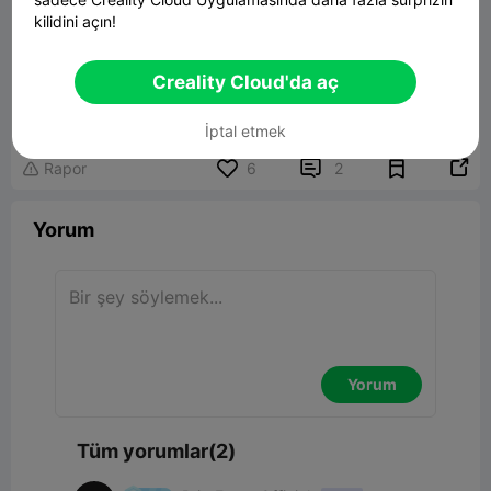

kilidini açın!
Creality Cloud'da aç
00:18
İptal etmek


Rapor
6
2

Yorum
Yorum
Tüm yorumlar(2)