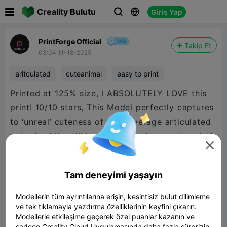

Creality Bulutu
Giriş Yap



PrintForge Official
Takip Et
03:04 11-18-2025
aritculated
cuteanimal
easy to print
Printed at 125% size, I ABSOLUTELY LOVE this
print! 10/10 stars, This Model perfectly captures
to ‘unreal’ cuteness of your average articulated
animal, while still being extremely easy to print!

Definently Boosting this Model next chance i
Tam deneyimi yaşayın

480P LD
Modellerin tüm ayrıntılarına erişin, kesintisiz bulut dilimleme
ve tek tıklamayla yazdırma özelliklerinin keyfini çıkarın.
Modellerle etkileşime geçerek özel puanlar kazanın ve
sadece Creality Cloud Uygulamasında daha fazla sürprizin