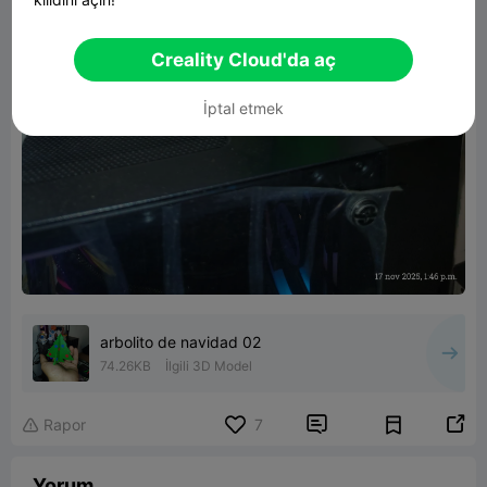
Creality Cloud'da aç
İptal etmek
arbolito de navidad 02
74.26KB
İlgili 3D Model


Rapor
7

Yorum