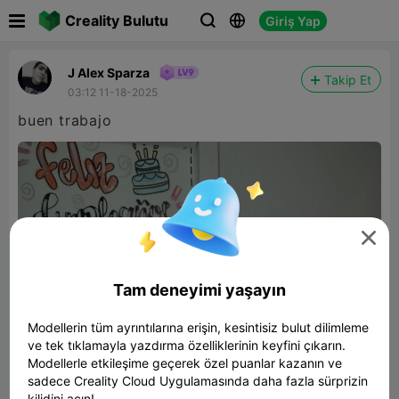

Creality Bulutu
Giriş Yap



J Alex Sparza
Takip Et
03:12 11-18-2025
buen trabajo

Tam deneyimi yaşayın
Modellerin tüm ayrıntılarına erişin, kesintisiz bulut dilimleme
ve tek tıklamayla yazdırma özelliklerinin keyfini çıkarın.
Modellerle etkileşime geçerek özel puanlar kazanın ve
sadece Creality Cloud Uygulamasında daha fazla sürprizin
kilidini açın!