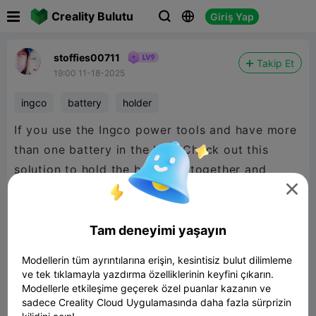

Creality Bulutu
Giriş Yap



stoffies00711
Takip Et
19:00 11-18-2025
ingco
battery
holder
If you use the Ingco power tools and have more
than one battery in the bag. Check out this
solution to hold the batteries together and
organized

Tam deneyimi yaşayın
Modellerin tüm ayrıntılarına erişin, kesintisiz bulut dilimleme
ve tek tıklamayla yazdırma özelliklerinin keyfini çıkarın.
Modellerle etkileşime geçerek özel puanlar kazanın ve
sadece Creality Cloud Uygulamasında daha fazla sürprizin