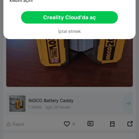
kilidini açın!
Creality Cloud'da aç
İptal etmek
iNGCO Battery Caddy
1.38MB
İlgili 3D Model


Rapor
9
