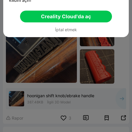
kilidini açın!
up. maybe put handle or knob after hoonigan.
Creality Cloud'da aç
İptal etmek
hoonigan shift knob/ebrake handle
387.48KB
İlgili 3D Model


Rapor
3
