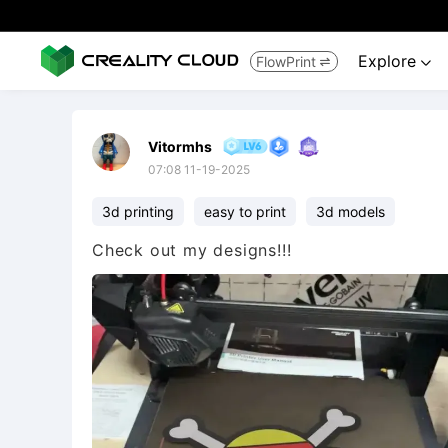
Explore
FlowPrint


Vitormhs
07:08 11-19-2025
3d printing
easy to print
3d models
Check out my designs!!!