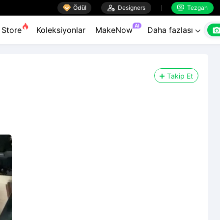

Ödül

Designers
Tezgah


AI
Store
Koleksiyonlar
MakeNow
Daha fazlası

Takip Et