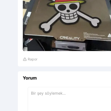
Rapor

Yorum