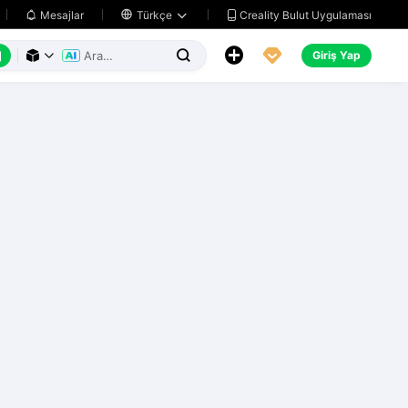
Creality Bulut Uygulaması
Mesajlar

Türkçe






Giriş Yap


