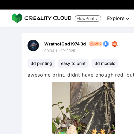
Explore
FlowPrint


WrathofGod1974 3d
09:04 11-19-2025
3d printing
easy to print
3d models
awesome print. didnt have enough red ,but