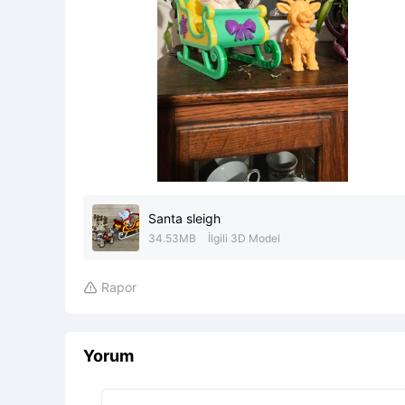
Santa sleigh
34.53MB
İlgili 3D Model
Rapor

Yorum