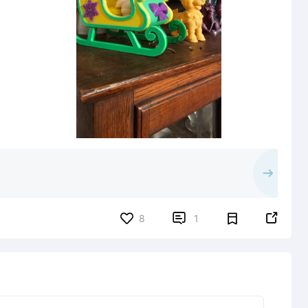


8
1