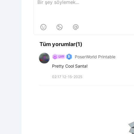



Tüm yorumlar(1)
PoserWorld Printable
Pretty Cool Santa!
02:17 12-15-2025