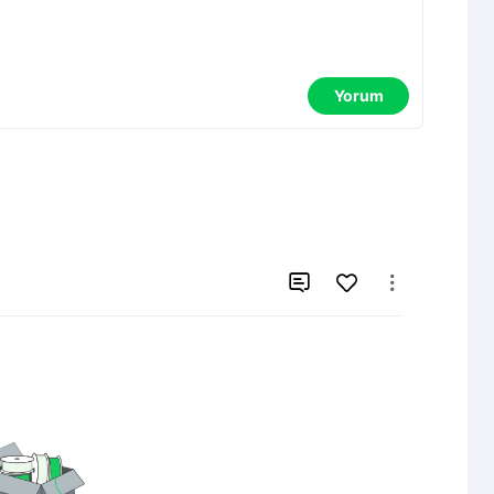
Yorum

