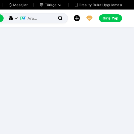
Creality Bulut Uygulaması
Mesajlar

Türkçe






Giriş Yap


