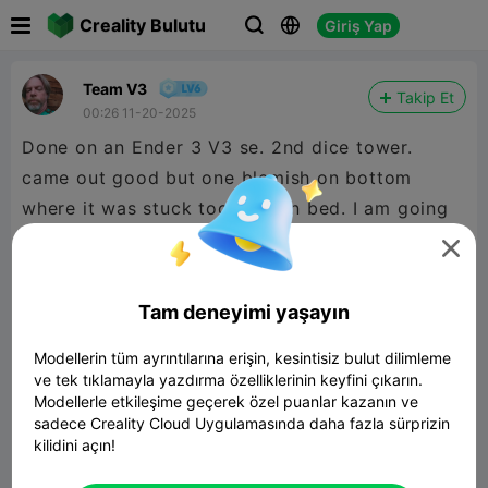

Creality Bulutu
Giriş Yap



Team V3
Takip Et
00:26 11-20-2025
Done on an Ender 3 V3 se. 2nd dice tower.
came out good but one blemish on bottom
where it was stuck too well on bed. I am going
to fix this with a small piece of felt. Thank you!


480P LD
Tam deneyimi yaşayın
Modellerin tüm ayrıntılarına erişin, kesintisiz bulut dilimleme

ve tek tıklamayla yazdırma özelliklerinin keyfini çıkarın.
Modellerle etkileşime geçerek özel puanlar kazanın ve
sadece Creality Cloud Uygulamasında daha fazla sürprizin
kilidini açın!
01:05