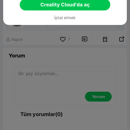
Creality Cloud'da aç
dice tower
İptal etmek
47.69MB
İlgili 3D Model


Rapor
7

Yorum
Yorum
Tüm yorumlar(0)