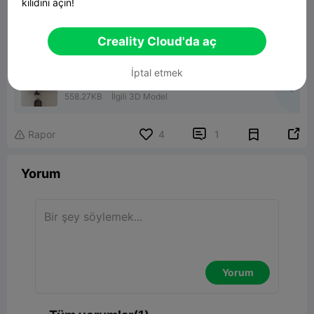
kilidini açın!
00:26
Creality Cloud'da aç
İptal etmek
HotWheels Garage Keyholder
558.27KB
İlgili 3D Model


Rapor
4
1

Yorum
Yorum