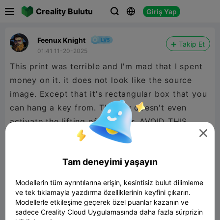

Creality Bulutu
Giriş Yap



Feenux Knight
Takip Et
01:41 11-20-2025
This print was terrible and I'm mad that I spent
money on it. it does not look like the source
image. Except that it's rectangular box that you
can hang a key from. The key doesn't even
activate the lifting of the door. AVOID THIS

PRINT.

480P LD
Tam deneyimi yaşayın
Modellerin tüm ayrıntılarına erişin, kesintisiz bulut dilimleme
ve tek tıklamayla yazdırma özelliklerinin keyfini çıkarın.

Modellerle etkileşime geçerek özel puanlar kazanın ve
sadece Creality Cloud Uygulamasında daha fazla sürprizin