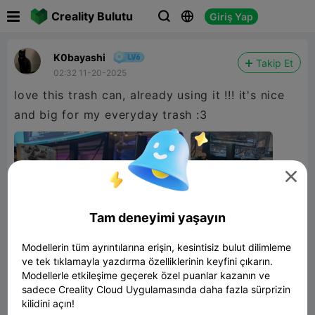

Creality Bulutu
Giriş Yap



K0bayashi
Takip Et
02:32 11-20-2025
love this trash can, already using it !!! it's nice
and big for my everyday trash :3

Tam deneyimi yaşayın
Modellerin tüm ayrıntılarına erişin, kesintisiz bulut dilimleme
ve tek tıklamayla yazdırma özelliklerinin keyfini çıkarın.
Modellerle etkileşime geçerek özel puanlar kazanın ve
sadece Creality Cloud Uygulamasında daha fazla sürprizin
kilidini açın!