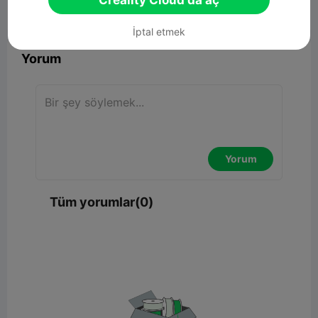
Creality Cloud'da aç


Rapor
7

İptal etmek
Yorum
Yorum
Tüm yorumlar(0)