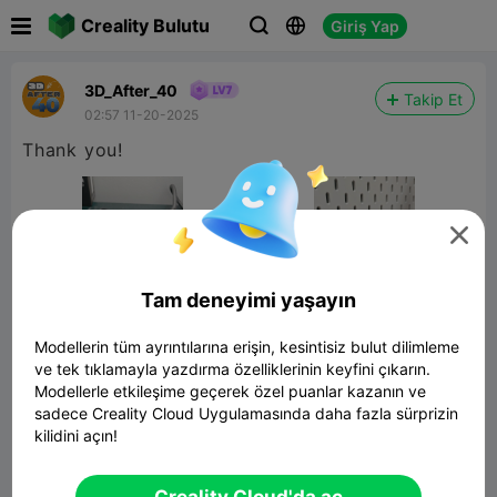

Creality Bulutu
Giriş Yap



3D_After_40
Takip Et
02:57 11-20-2025
Thank you!

Tam deneyimi yaşayın
Modellerin tüm ayrıntılarına erişin, kesintisiz bulut dilimleme
ve tek tıklamayla yazdırma özelliklerinin keyfini çıkarın.
Modellerle etkileşime geçerek özel puanlar kazanın ve
sadece Creality Cloud Uygulamasında daha fazla sürprizin
kilidini açın!
İkea Skadis Tape Holder
432.05KB
İlgili 3D Model