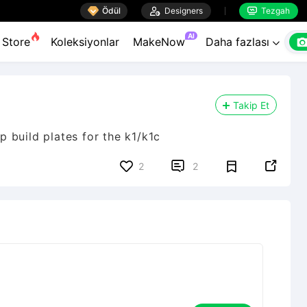

Ödül

Designers
Tezgah


AI
Store
Koleksiyonlar
MakeNow
Daha fazlası

Takip Et
 build plates for the k1/k1c


2
2