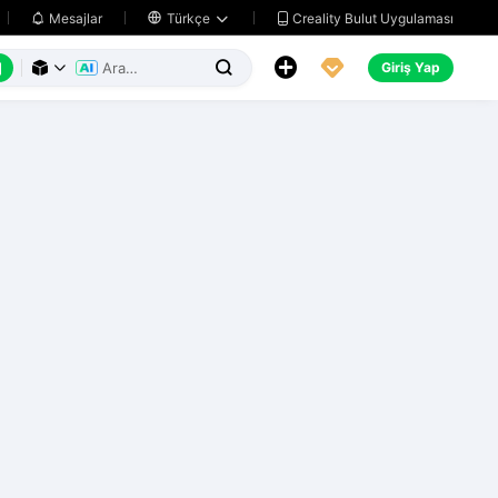
Creality Bulut Uygulaması
Mesajlar

Türkçe






Giriş Yap


