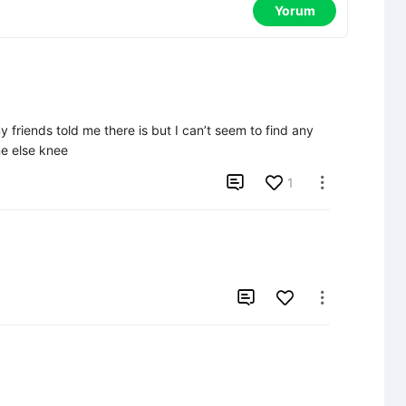
Yorum
y friends told me there is but I can’t seem to find any 
ne else knee

1


