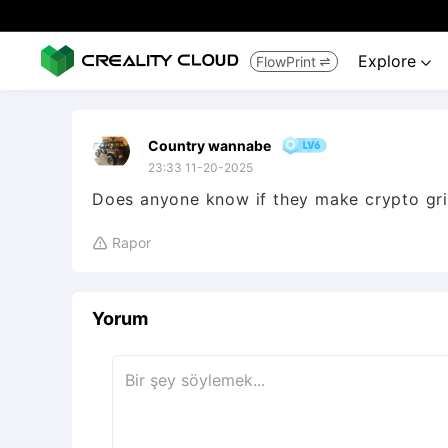
Explore
FlowPrint


Country wannabe
23:33 11-20-2025
Does anyone know if they make crypto grip
Rapor

Yorum