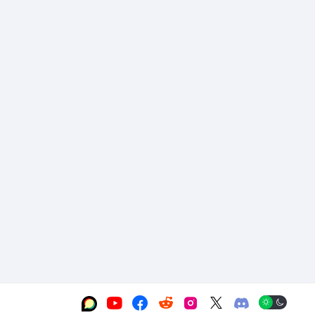





