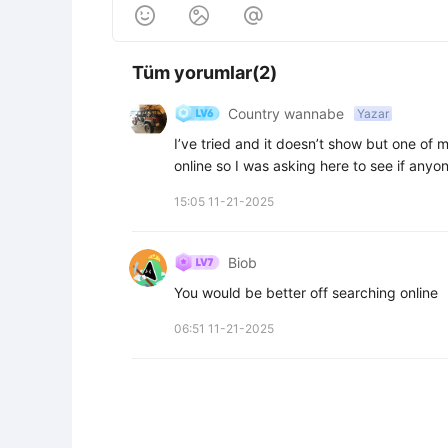



Tüm yorumlar(2)
Country wannabe
Yazar
I’ve tried and it doesn’t show but one of m
online so I was asking here to see if anyo
15:05 11-21-2025
Biob
You would be better off searching online
06:51 11-21-2025