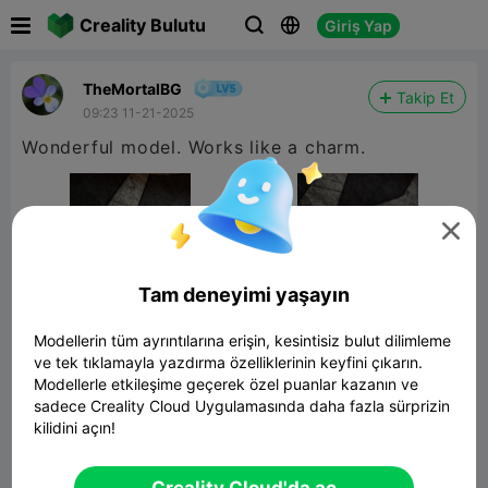

Creality Bulutu
Giriş Yap



TheMortalBG
Takip Et
09:23 11-21-2025
Wonderful model. Works like a charm.

Tam deneyimi yaşayın
Modellerin tüm ayrıntılarına erişin, kesintisiz bulut dilimleme
ve tek tıklamayla yazdırma özelliklerinin keyfini çıkarın.
Modellerle etkileşime geçerek özel puanlar kazanın ve
sadece Creality Cloud Uygulamasında daha fazla sürprizin
kilidini açın!
Fidget gear
262.03KB
İlgili 3D Model