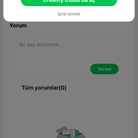
Creality Cloud'da aç


Rapor
4

İptal etmek
Yorum
Yorum
Tüm yorumlar(0)