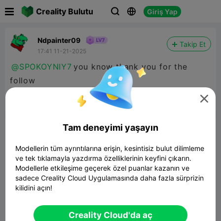

Creality Bulutu
Giriş Yap



Ndpainter09
Takip Et
17:41 11-21-2025
@SPOKOYNIY7
you know thank you for the
follow



Rapor
2
1

Tam deneyimi yaşayın
Yorum
Modellerin tüm ayrıntılarına erişin, kesintisiz bulut dilimleme
ve tek tıklamayla yazdırma özelliklerinin keyfini çıkarın.
Modellerle etkileşime geçerek özel puanlar kazanın ve
sadece Creality Cloud Uygulamasında daha fazla sürprizin
kilidini açın!
Yorum
Creality Cloud'da aç