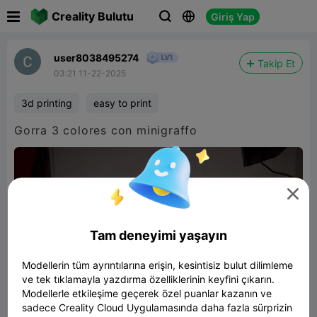

Creality Bulutu
Giriş Yap



user8038495274
Takip Et
03:21 11-22-2025
3d printing
easy to print
Gorra 3 colores con minigraffo

Tam deneyimi yaşayın
Modellerin tüm ayrıntılarına erişin, kesintisiz bulut dilimleme
ve tek tıklamayla yazdırma özelliklerinin keyfini çıkarın.
Modellerle etkileşime geçerek özel puanlar kazanın ve
sadece Creality Cloud Uygulamasında daha fazla sürprizin