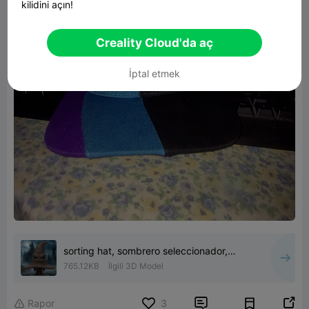
kilidini açın!
Creality Cloud'da aç
İptal etmek
sorting hat, sombrero seleccionador,
Harry Potter, funko pop
765.12KB
İlgili 3D Model


Rapor
3
