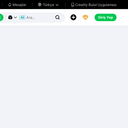
Creality Bulut Uygulaması
Mesajlar

Türkçe






Giriş Yap


