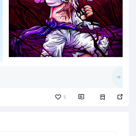


5