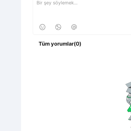



Tüm yorumlar(0)