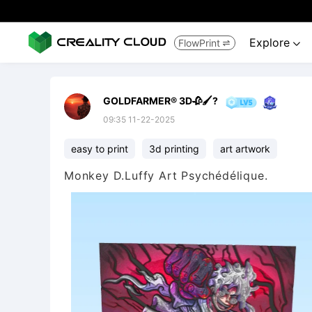
Explore
FlowPrint


GOLDFARMER® 3D🥀🖌️?
09:35 11-22-2025
easy to print
3d printing
art artwork
Monkey D.Luffy Art Psychédélique.