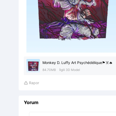
Monkey D. Luffy Art Psychédélique🏴‍☠️🔥
84.70MB
İlgili 3D Model
Rapor

Yorum