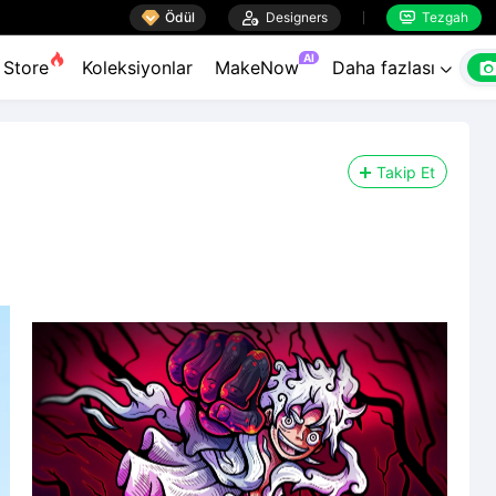

Ödül

Designers
Tezgah


AI
Store
Koleksiyonlar
MakeNow
Daha fazlası

Takip Et