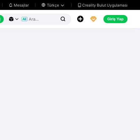
Creality Bulut Uygulaması
Mesajlar

Türkçe






Giriş Yap


