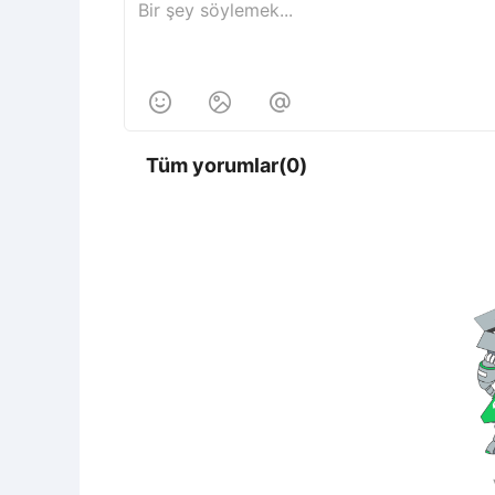



Tüm yorumlar(0)