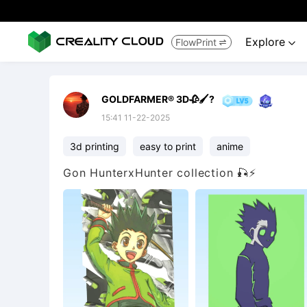
Explore
FlowPrint


GOLDFARMER® 3D🥀🖌️?
15:41 11-22-2025
3d printing
easy to print
anime
Gon HunterxHunter collection 🎣⚡