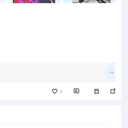


4