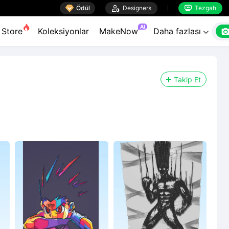

Ödül

Designers
Tezgah


AI
Store
Koleksiyonlar
MakeNow
Daha fazlası

Takip Et