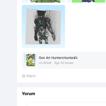
Gon Art HunterxHunter🎣
40.80MB
İlgili 3D Model
Rapor

Yorum