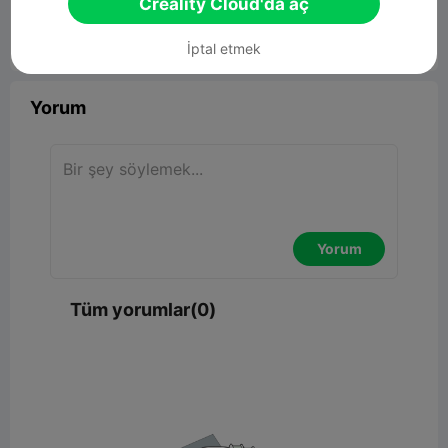
Creality Cloud'da aç
İptal etmek


Rapor
10

Yorum
Yorum
Tüm yorumlar(0)