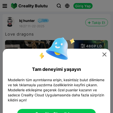

Creality Bulutu
Giriş Yap



bj hunter
Takip Et
16:27 11-22-2025

480P LD


Tam deneyimi yaşayın
Modellerin tüm ayrıntılarına erişin, kesintisiz bulut dilimleme
ve tek tıklamayla yazdırma özelliklerinin keyfini çıkarın.
00:07
Modellerle etkileşime geçerek özel puanlar kazanın ve
sadece Creality Cloud Uygulamasında daha fazla sürprizin
kilidini açın!
Rose Dragon
İlgili 3D Model