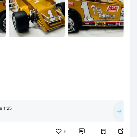
e 1:25


6