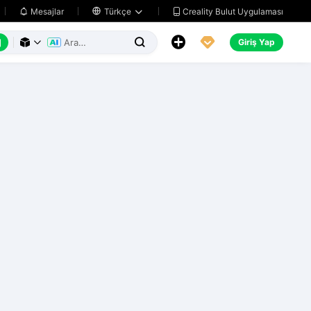
Creality Bulut Uygulaması
Mesajlar

Türkçe






Giriş Yap


