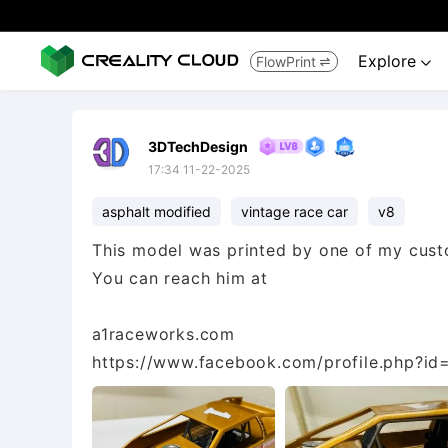
Explore
FlowPrint


3DTechDesign
17:34 11-22-2025
asphalt modified
vintage race car
v8
This model was printed by one of my cust
You can reach him at
a1raceworks.com
https://www.facebook.com/profile.php?