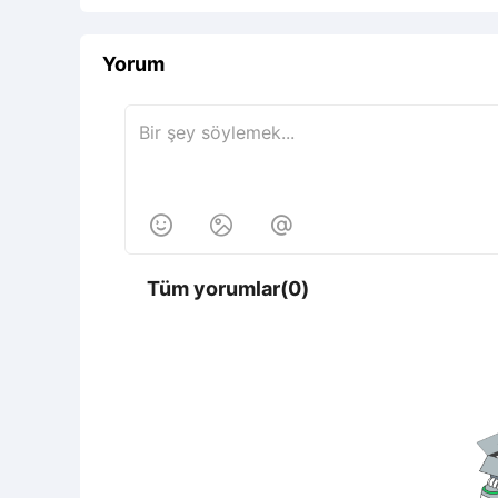
Yorum



Tüm yorumlar(0)