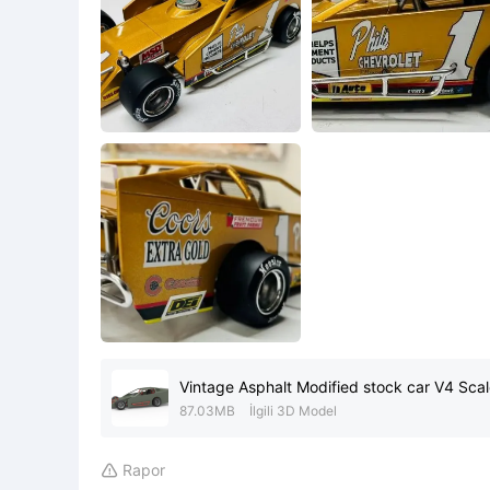
Vintage Asphalt Modified stock car V4 Scal
87.03MB
İlgili 3D Model
Rapor
