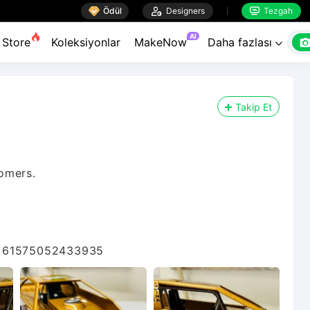

Ödül

Designers
Tezgah


AI
Store
Koleksiyonlar
MakeNow
Daha fazlası

Takip Et
omers.
id=61575052433935