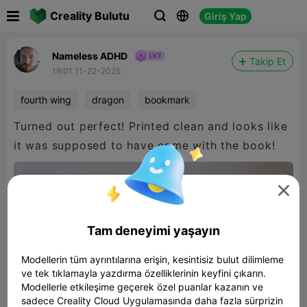

Creality Bulutu
Giriş Yap



Nameless ADHD
Takip Et
19:01 11-22-2025
fourth wing
dragon
bookmark
Turned out perfect! Printed clean and looks like
it was supposed to have come with the book!

Tam deneyimi yaşayın
Modellerin tüm ayrıntılarına erişin, kesintisiz bulut dilimleme
ve tek tıklamayla yazdırma özelliklerinin keyfini çıkarın.
Modellerle etkileşime geçerek özel puanlar kazanın ve
sadece Creality Cloud Uygulamasında daha fazla sürprizin