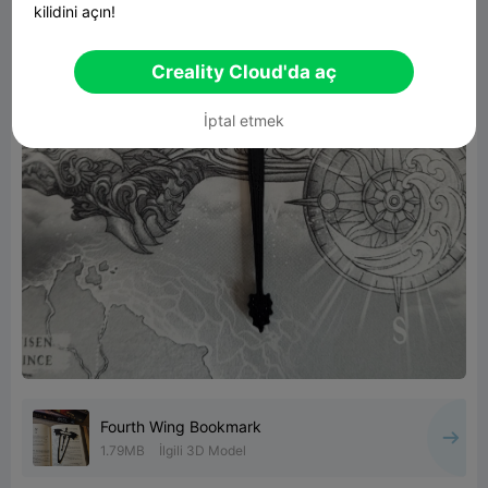
kilidini açın!
Creality Cloud'da aç
İptal etmek
Fourth Wing Bookmark
1.79MB
İlgili 3D Model