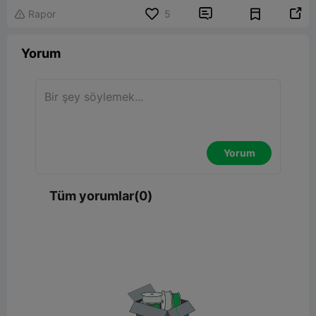


Rapor
5

Yorum
Yorum
Tüm yorumlar(0)