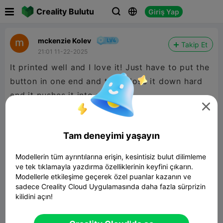

Creality Bulutu
Giriş Yap



mckenzie Kolev
Takip Et
21:01 11-22-2025
It printed well and I love it! Just have to put the
button in one end and then close it down hard
and it pushes it into place. :)

Tam deneyimi yaşayın
Modellerin tüm ayrıntılarına erişin, kesintisiz bulut dilimleme
ve tek tıklamayla yazdırma özelliklerinin keyfini çıkarın.
Modellerle etkileşime geçerek özel puanlar kazanın ve
sadece Creality Cloud Uygulamasında daha fazla sürprizin
kilidini açın!