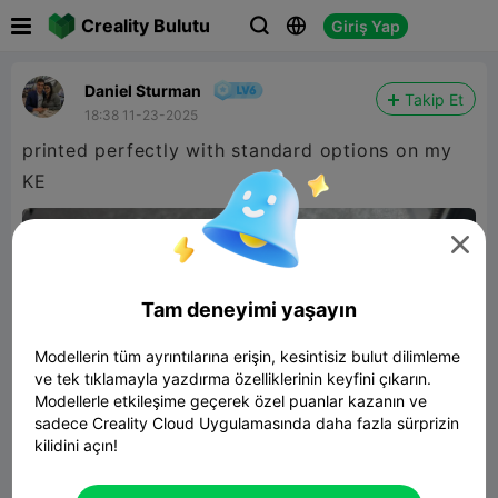

Creality Bulutu
Giriş Yap



Daniel Sturman
Takip Et
18:38 11-23-2025
printed perfectly with standard options on my
KE

Tam deneyimi yaşayın
Modellerin tüm ayrıntılarına erişin, kesintisiz bulut dilimleme
ve tek tıklamayla yazdırma özelliklerinin keyfini çıkarın.
Modellerle etkileşime geçerek özel puanlar kazanın ve
sadece Creality Cloud Uygulamasında daha fazla sürprizin
kilidini açın!