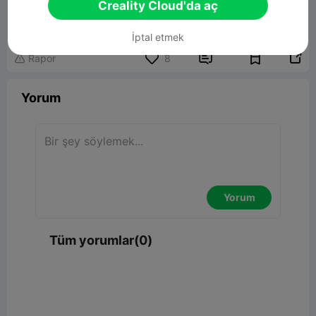
Bird Stand
Creality Cloud'da aç
17.27KB
İlgili 3D Model
İptal etmek


Rapor
8

Yorum
Yorum
Tüm yorumlar(0)