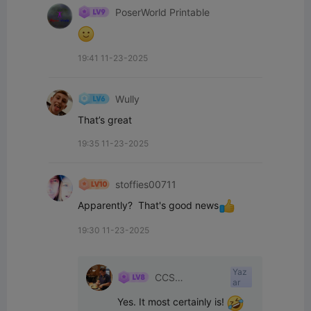
PoserWorld Printable
19:41 11-23-2025
Wully
That’s great
19:35 11-23-2025
stoffies00711
Apparently?  That's good news
19:30 11-23-2025
Yaz
CCS
ar
Interpretations
Yes. It most certainly is! 