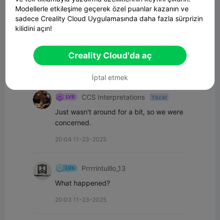
Modellerle etkileşime geçerek özel puanlar kazanın ve
sadece Creality Cloud Uygulamasında daha fazla sürprizin
kilidini açın!
Yorum
Creality Cloud'da aç
Tüm yorumlar(6)
İptal etmek
CCS Interpretations
Yazar
Just wasn't around for a bit, so we were 
concerned.
20:04 11-23-2025
Prrrrintulllo_13
What happened?
20:03 11-23-2025