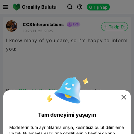

Creality Bulutu
Giriş Yap



CCS Interpretations
Takip Et
19:26 11-23-2025
I know many of you care, so I'm happy to inform
you:
Dan
@DaddyDan88
is apparently o.k.!



Rapor
10
6

Tam deneyimi yaşayın
Yorum
Modellerin tüm ayrıntılarına erişin, kesintisiz bulut dilimleme
ve tek tıklamayla yazdırma özelliklerinin keyfini çıkarın.