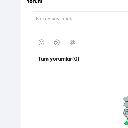
Yorum



Tüm yorumlar(0)