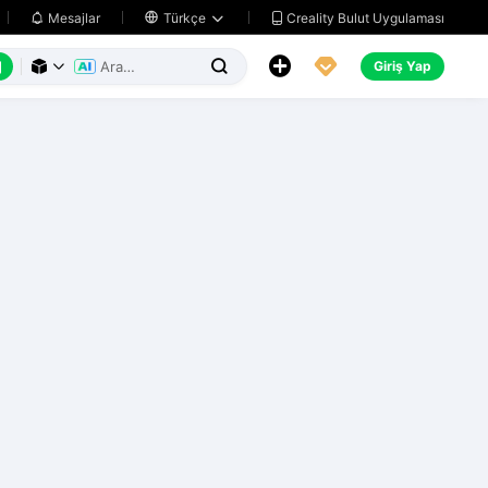
Creality Bulut Uygulaması
Mesajlar

Türkçe






Giriş Yap


