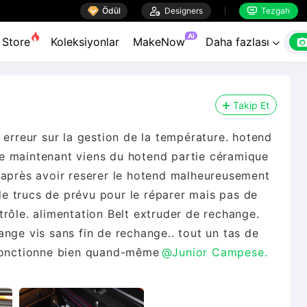

Ödül

Designers
Tezgah


AI
Store
Koleksiyonlar
MakeNow
Daha fazlası

Takip Et
 erreur sur la gestion de la température. hotend
lème maintenant viens du hotend partie céramique
 après avoir reserer le hotend malheureusement
 de trucs de prévu pour le réparer mais pas de
rôle. alimentation Belt extruder de rechange.
nge vis sans fin de rechange.. tout un tas de
 fonctionne bien quand-même
@Junior Campese.