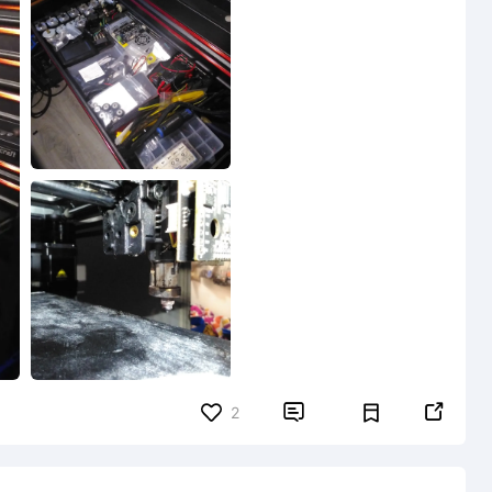


2