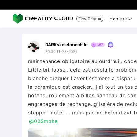
Explore
FlowPrint


DARKskeletonechild
20:30 11-23-2025
maintenance obligatoire aujourd'hui.. code
Little bit loose.. cela est résolu le prob
blanche craquer l avertissement a disparu
la céramique est cracker.. j ai tout un tas
hotend. roulement à billes panneau de cont
engrenages de rechange. glissière de recha
stepper moter ... mais pas de hotend.zut
@00Smoke