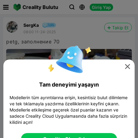

Creality Bulutu
Giriş Yap



SergKa
Takip Et
08:00 11-24-2025
petg, заполнение 70

Tam deneyimi yaşayın
Modellerin tüm ayrıntılarına erişin, kesintisiz bulut dilimleme
ve tek tıklamayla yazdırma özelliklerinin keyfini çıkarın.
Modellerle etkileşime geçerek özel puanlar kazanın ve
sadece Creality Cloud Uygulamasında daha fazla sürprizin
kilidini açın!
Блок раздачи энергии, для оснащения
палатки